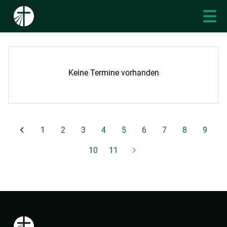
Keine Termine vorhanden
1
2
3
4
5
6
7
8
9
10
11