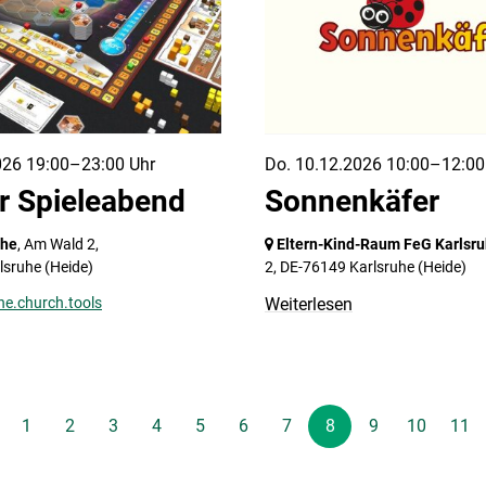
026 19:00–23:00 Uhr
Do. 10.12.2026 10:00–12:00
r Spieleabend
Sonnenkäfer
uhe
, Am Wald 2,
Eltern-Kind-Raum FeG Karlsr
lsruhe
(Heide)
2,
DE-76149 Karlsruhe
(Heide)
he.church.tools
Weiterlesen
1
2
3
4
5
6
7
8
9
10
11