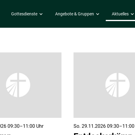
Gottesdienste
Angebote & Gruppen
Aktuelles
Gottesdienste
Kinder
Veranstaltu
- 9. Klasse)
Sonntag
Die Biber (ab 4 Jahre)
 (ab 10. Klasse)
Samstag
Wölflinge (1. - 3. Klasse)
r Unterricht B+ (7. - 8. Klasse)
Pfadfinder (4. - 12. Klasse)
D (9. - 10. Klasse)
Schutzkonzept
onzept
Eltern & Kinder
Pinguine (0 - 6 Jahre)
Sonnenkäfer (0 - 3 Jahre)
026 09:30–11:00 Uhr
So. 29.11.2026 09:30–11:00