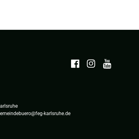
arlsruhe
 gemeindebuero@feg-karlsruhe.de