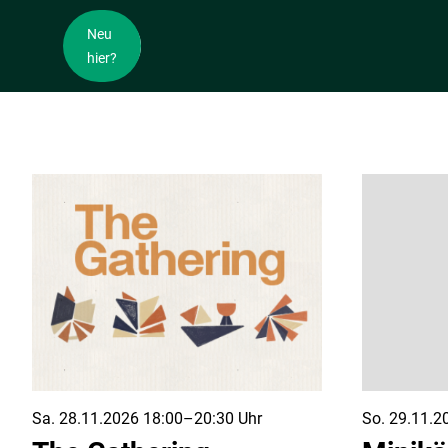
Neu
hier?
Erwachsene
Jugend
Hauskreise
Jump (7. 
Männer
HomeZone
Frauen
Biblische
Senioren (lebensweise)
Projekt 3
Junge Erwachsene
Schutzk
Mittendrin (ca. 20 - 30 Jahre)
Konkret?! ( ca. 30 - 40 Jahre)
Sa. 28.11.2026 18:00–20:30 Uhr
So. 29.11.2