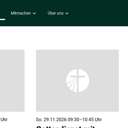
Mitmachen
Über uns
ngen
Mitarbeit
Wer wir sind
Soziale Dienste
Spenden
Unsere Vision
Besuchsdienst
Gemeindeleitung
Repair-Café
Schutzkonzept
Café-Zeit
Projekte im Ausland
Flüchtlings- & Migrantenarbeit
Buchladen
Seelsorge
Internationale Gemeinde
Encuentro
 Uhr
So. 29.11.2026 09:30–10:45 Uhr
Internationale Hauskreise